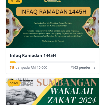
DERMA
Infaq Ramadan 1445H
7%
daripada RM 10,000
63 penderma
ZAKAT