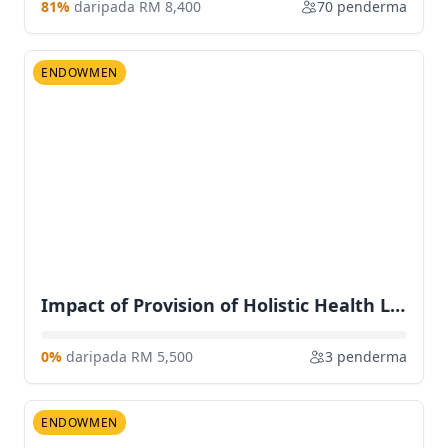
81%
daripada RM 8,400
70 penderma
ENDOWMEN
Impact of Provision of Holistic Health Literacy on Chronic Kidney Disease (CKD) via In-Person and Mobile Application in CKD Patients with Diabetes Mellitus
0%
daripada RM 5,500
3 penderma
ENDOWMEN