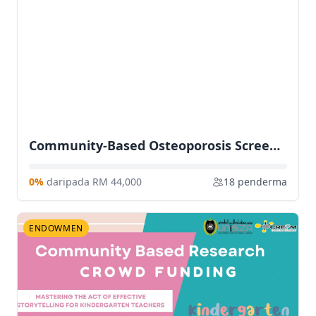
Community-Based Osteoporosis Screening Using Bi-Modal Approach: Agreement Analysis and Intra-Rater Reliability of Quantitative Ultrasound Readings and Comparison with FRAX Scores
0%
daripada RM 44,000
18 penderma
ENDOWMEN