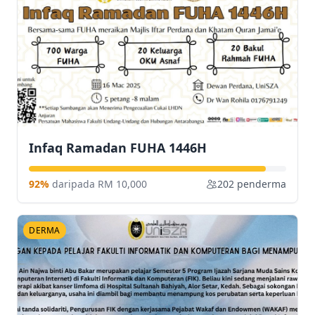
Infaq Ramadan FUHA 1446H
92%
daripada RM 10,000
202 penderma
DERMA