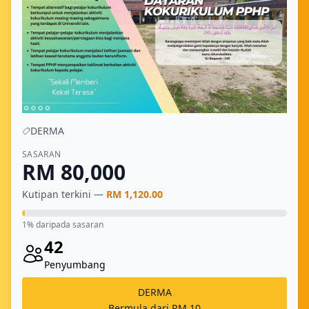
DERMA
SASARAN
RM 80,000
Kutipan terkini —
RM 1,120.00
1% daripada sasaran
42
Penyumbang
DERMA
Bermula dari RM 10