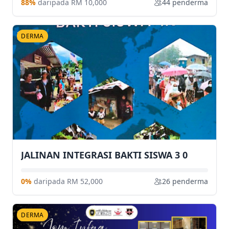
88%
daripada RM 10,000
44 penderma
DERMA
JALINAN INTEGRASI BAKTI SISWA 3 0
0%
daripada RM 52,000
26 penderma
DERMA