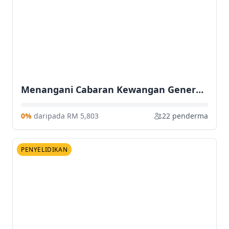
Menangani Cabaran Kewangan Generasi Z: Program Inisiatif Kesejahteraan Kewangan di Komuniti Kuala Nerus
0%
daripada RM 5,803
22 penderma
PENYELIDIKAN