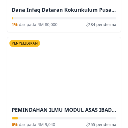
Dana Infaq Dataran Kokurikulum Pusat Pembangunan Holistik Pelajar (PPHP)
1%
daripada RM 80,000
84 penderma
PENYELIDIKAN
PEMINDAHAN ILMU MODUL ASAS IBADAT (I-ASAS) PEMERKASAAN PEMULIHAN HOLISTIK GOLONGAN TRANSGENDER MUSLIM DI TERENGGANU
6%
daripada RM 9,040
55 penderma