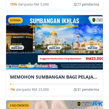
15%
daripada RM 5,000
77 penderma
DERMA
MEMOHON SUMBANGAN BAGI PELAJAR FAKULTI BAHASA DAN KOMUNIKASI, UNIVERSITI SULTAN ZAINAL ABIDIN (UniSZA) MENGIKUTI LATIHAN INDUSTRI DI LUAR NEGARA
1%
daripada RM 23,000
31 penderma
ENDOWMEN