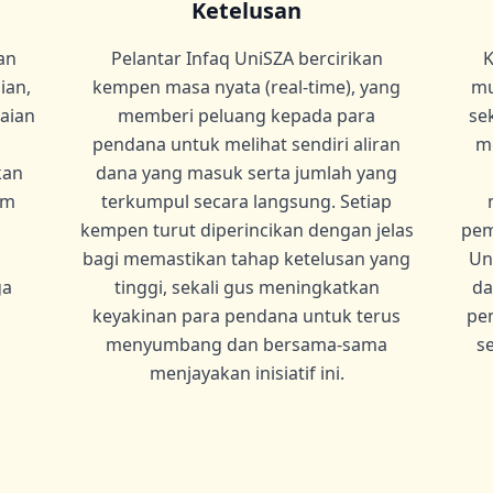
Ketelusan
an
Pelantar Infaq UniSZA bercirikan
K
ian,
kempen masa nyata (real-time), yang
mu
aian
memberi peluang kepada para
se
pendana untuk melihat sendiri aliran
m
kan
dana yang masuk serta jumlah yang
am
terkumpul secara langsung. Setiap
kempen turut diperincikan dengan jelas
pem
bagi memastikan tahap ketelusan yang
Un
ga
tinggi, sekali gus meningkatkan
da
keyakinan para pendana untuk terus
pe
menyumbang dan bersama-sama
s
menjayakan inisiatif ini.